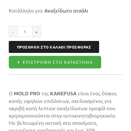
Κατάλληλο για:
Ανοξείδωτο ατσάλι
305X2,2X1,8X25,4X60Z
Δίσκος
ΠΡΟΣΘΉΚΗ ΣΤΟ ΚΑΛΆΘΙ ΠΡΟΣΦΟΡΆΣ
μετάλλου
MOLD
ΕΠΙΣΤΡΟΦΉ ΣΤΟ ΚΑΤΆΣΤΗΜΑ
PRO
2
ποσότητα
Ο
της
είναι ένας δίσκος
MOLD PRO
KANEFUSA
κοπής υψηλών επιδόσεων, σχεδιασμένος για
ακριβή κοπή λεπτών ανοξείδωτων προφίλ που
χρησιμοποιούνται στην αυτοκινητοβιομηχανία.
Με βελτιωμένη αντοχή στα σπασίματα,
μειωμένους κραδασμούς και έως 20%