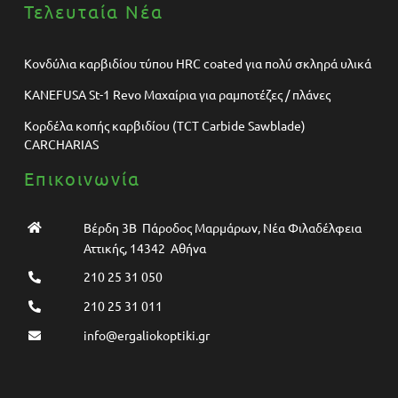
Τελευταία Νέα
Κονδύλια καρβιδίου τύπου HRC coated για πολύ σκληρά υλικά
KANEFUSA St-1 Revo Μαχαίρια για ραμποτέζες / πλάνες
Κορδέλα κοπής καρβιδίου (TCT Carbide Sawblade)
CARCHARIAS
Επικοινωνία
Βέρδη 3Β Πάροδος Μαρμάρων, Νέα Φιλαδέλφεια
Αττικής, 14342 Αθήνα
210 25 31 050
210 25 31 011
info@ergaliokoptiki.gr