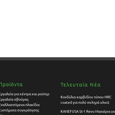
Προϊόντα
Τελευταία Νέα
Εργαλεία για κέντρα και ρούτερ
Κονδύλια καρβιδίου τύπου HRC
Εργαλεία σβούρας
coated για πολύ σκληρά υλικά
Εναλλασσόμενα πλακίδια
Συστήματα συγκράτησης
KANEFUSA St-1 Revo Μαχαίρια γι