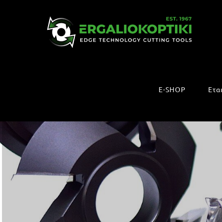
Μετάβαση
στο
περιεχόμενο
E-SHOP
Ετα