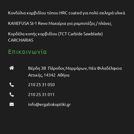
Κονδύλια καρβιδίου τύπου HRC coated για πολύ σκληρά υλικά
KANEFUSA St-1 Revo Μαχαίρια για ραμποτέζες / πλάνες
Κορδέλα κοπής καρβιδίου (TCT Carbide Sawblade)
CARCHARIAS
Επικοινωνία
Βέρδη 3Β Πάροδος Μαρμάρων, Νέα Φιλαδέλφεια
Αττικής, 14342 Αθήνα
210 25 31 050
210 25 31 011
info@ergaliokoptiki.gr