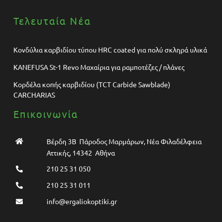
Τελευταία Νέα
Κονδύλια καρβιδίου τύπου HRC coated για πολύ σκληρά υλικά
KANEFUSA St-1 Revo Μαχαίρια για ραμποτέζες / πλάνες
Κορδέλα κοπής καρβιδίου (TCT Carbide Sawblade)
CARCHARIAS
Επικοινωνία
Βέρδη 3Β Πάροδος Μαρμάρων, Νέα Φιλαδέλφεια
Αττικής, 14342 Αθήνα
210 25 31 050
210 25 31 011
info@ergaliokoptiki.gr