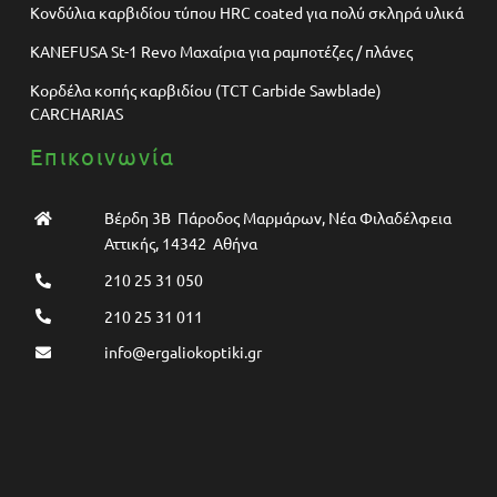
Κονδύλια καρβιδίου τύπου HRC coated για πολύ σκληρά υλικά
KANEFUSA St-1 Revo Μαχαίρια για ραμποτέζες / πλάνες
Κορδέλα κοπής καρβιδίου (TCT Carbide Sawblade)
CARCHARIAS
Επικοινωνία
Βέρδη 3Β Πάροδος Μαρμάρων, Νέα Φιλαδέλφεια
Αττικής, 14342 Αθήνα
210 25 31 050
210 25 31 011
info@ergaliokoptiki.gr