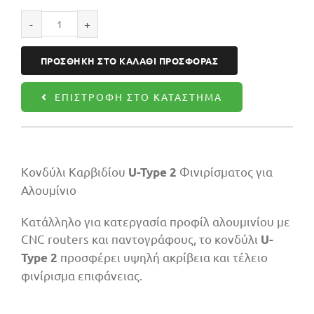
Κονδύλι
αλουμινίου
ΠΡΟΣΘΉΚΗ ΣΤΟ ΚΑΛΆΘΙ ΠΡΟΣΦΟΡΆΣ
08X42X120
Z1
ΕΠΙΣΤΡΟΦΉ ΣΤΟ ΚΑΤΆΣΤΗΜΑ
ποσότητα
Κονδύλι Καρβιδίου
Φινιρίσματος για
U-Type 2
Αλουμίνιο
Κατάλληλο για κατεργασία προφίλ αλουμινίου με
CNC routers και παντογράφους, το κονδύλι
U-
προσφέρει υψηλή ακρίβεια και τέλειο
Type 2
φινίρισμα επιφάνειας.