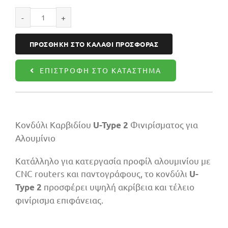
Κονδύλι
αλουμινίου
ΠΡΟΣΘΉΚΗ ΣΤΟ ΚΑΛΆΘΙ ΠΡΟΣΦΟΡΆΣ
10X25X120
Z1
ΕΠΙΣΤΡΟΦΉ ΣΤΟ ΚΑΤΆΣΤΗΜΑ
ποσότητα
Κονδύλι Καρβιδίου
Φινιρίσματος για
U-Type 2
Αλουμίνιο
Κατάλληλο για κατεργασία προφίλ αλουμινίου με
CNC routers και παντογράφους, το κονδύλι
U-
προσφέρει υψηλή ακρίβεια και τέλειο
Type 2
φινίρισμα επιφάνειας.