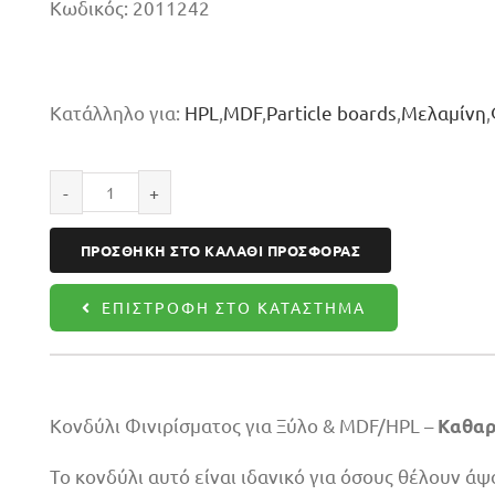
Κωδικός:
2011242
Κατάλληλο για:
HPL
,
MDF
,
Particle boards
,
Μελαμίνη
,
Κονδύλι
φινιρίσματος
ΠΡΟΣΘΉΚΗ ΣΤΟ ΚΑΛΆΘΙ ΠΡΟΣΦΟΡΆΣ
10X42X100
Z2
ΕΠΙΣΤΡΟΦΉ ΣΤΟ ΚΑΤΆΣΤΗΜΑ
ποσότητα
Κονδύλι Φινιρίσματος για Ξύλο & MDF/HPL –
Καθαρέ
Το κονδύλι αυτό είναι ιδανικό για όσους θέλουν ά