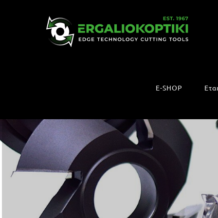
Μετάβαση
στο
περιεχόμενο
E-SHOP
Ετα