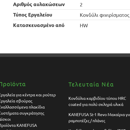
Αριθμός αυλακώσεων
2
Τύπος Εργαλείου
Κονδύλι φινιρίσματος
Kατασκευασμένο από
HW
Προϊόντα
Τελευταία Νέα
Εργαλεία για κέντρα και ρούτερ
Κονδύλια καρβιδίου τύπου HRC
Εργαλεία σβούρας
coated για πολύ σκληρά υλικά
Εναλλασσόμενα πλακίδια
Συστήματα συγκράτησης
KANEFUSA St-1 Revo Μαχαίρια γι
Δίσκοι
ραμποτέζες / πλάνες
Προϊόντα KANEFUSA