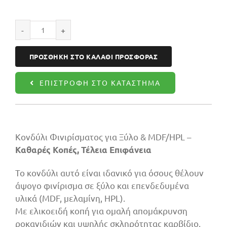
Κονδύλι
φινιρίσματος
ΠΡΟΣΘΉΚΗ ΣΤΟ ΚΑΛΆΘΙ ΠΡΟΣΦΟΡΆΣ
20X72X130
Z2+2
ΕΠΙΣΤΡΟΦΉ ΣΤΟ ΚΑΤΆΣΤΗΜΑ
UP/DOWN
ποσότητα
Κονδύλι Φινιρίσματος για Ξύλο & MDF/HPL –
Καθαρές Κοπές, Τέλεια Επιφάνεια
Το κονδύλι αυτό είναι ιδανικό για όσους θέλουν
άψογο φινίρισμα σε ξύλο και επενδεδυμένα
υλικά (MDF, μελαμίνη, HPL).
Με ελικοειδή κοπή για ομαλή απομάκρυνση
ροκανιδιών και υψηλής σκληρότητας καρβίδιο,