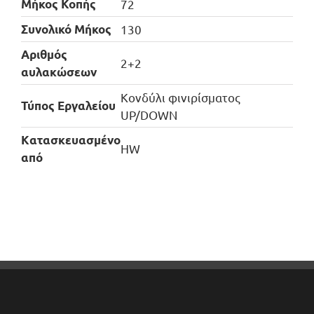
Μήκος Κοπής
72
Συνολικό Μήκος
130
Αριθμός
2+2
αυλακώσεων
Κονδύλι φινιρίσματος
Τύπος Εργαλείου
UP/DOWN
Kατασκευασμένο
HW
από