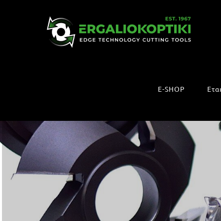
Μετάβαση
στο
περιεχόμενο
E-SHOP
Ετα