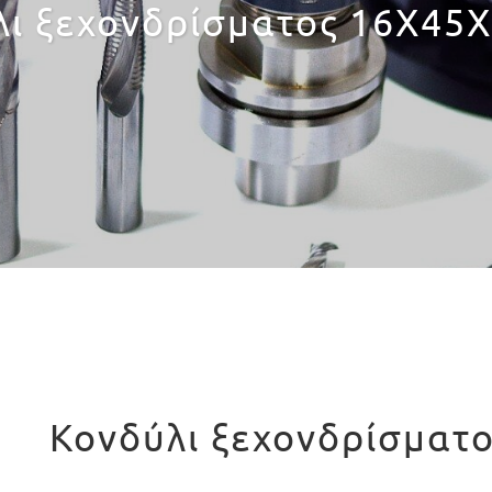
λι ξεχονδρίσματος 16X45X
Κονδύλι ξεχονδρίσματ