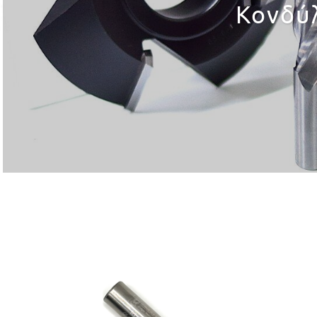
Κονδύ