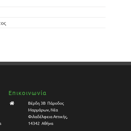
τος
Επικοινωνία
Βέρδη 3Β Πάροδος
Μαρμάρων, Νέα
Φιλαδέλφεια Αττικής,
α
14342 Αθήνα