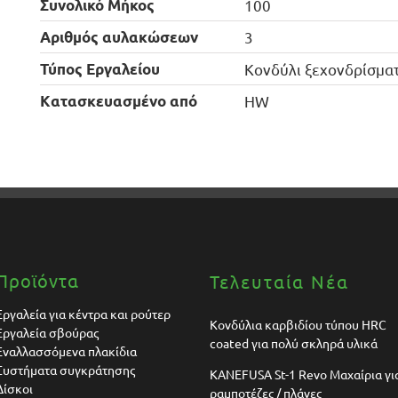
Συνολικό Μήκος
100
Αριθμός αυλακώσεων
3
Τύπος Εργαλείου
Κονδύλι ξεχονδρίσμα
Kατασκευασμένο από
HW
Προϊόντα
Τελευταία Νέα
Εργαλεία για κέντρα και ρούτερ
Κονδύλια καρβιδίου τύπου HRC
Εργαλεία σβούρας
coated για πολύ σκληρά υλικά
Εναλλασσόμενα πλακίδια
Συστήματα συγκράτησης
KANEFUSA St-1 Revo Μαχαίρια γι
Δίσκοι
ραμποτέζες / πλάνες