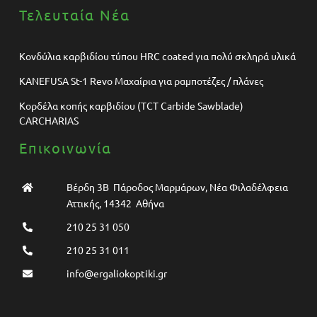
Τελευταία Νέα
Κονδύλια καρβιδίου τύπου HRC coated για πολύ σκληρά υλικά
KANEFUSA St-1 Revo Μαχαίρια για ραμποτέζες / πλάνες
Κορδέλα κοπής καρβιδίου (TCT Carbide Sawblade)
CARCHARIAS
Επικοινωνία
Βέρδη 3Β Πάροδος Μαρμάρων, Νέα Φιλαδέλφεια
Αττικής, 14342 Αθήνα
210 25 31 050
210 25 31 011
info@ergaliokoptiki.gr