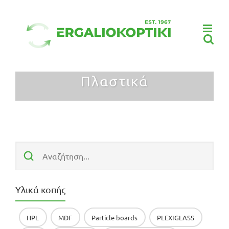
Μετάβαση
στο
περιεχόμενο
Πλαστικά
Υλικά κοπής
HPL
MDF
Particle boards
PLEXIGLASS