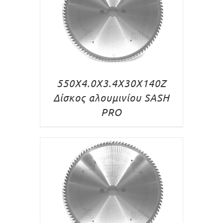
550Χ4.0Χ3.4Χ30Χ140Ζ
Δίσκος αλουμινίου SASH
PRO