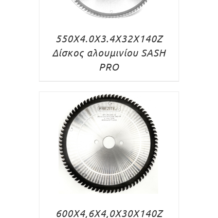
550Χ4.0Χ3.4Χ32Χ140Ζ
Δίσκος αλουμινίου SASH
PRO
600X4,6X4,0X30X140Z