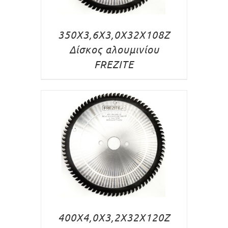
350X3,6X3,0X32X108Z
Δίσκος αλουμινίου
FREZITE
400X4,0X3,2X32X120Z