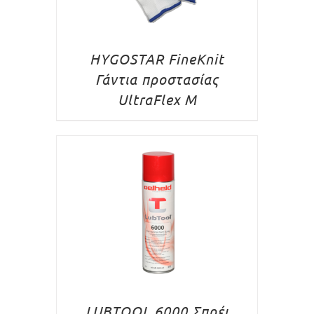
HYGOSTAR FineKnit
Γάντια προστασίας
UltraFlex M
LUBTOOL 6000 Σπρέι