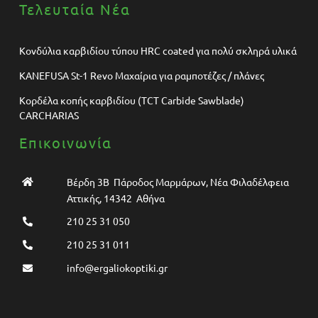
Τελευταία Νέα
Κονδύλια καρβιδίου τύπου HRC coated για πολύ σκληρά υλικά
KANEFUSA St-1 Revo Μαχαίρια για ραμποτέζες / πλάνες
Κορδέλα κοπής καρβιδίου (TCT Carbide Sawblade)
CARCHARIAS
Επικοινωνία
Βέρδη 3Β Πάροδος Μαρμάρων, Νέα Φιλαδέλφεια
Αττικής, 14342 Αθήνα
210 25 31 050
210 25 31 011
info@ergaliokoptiki.gr