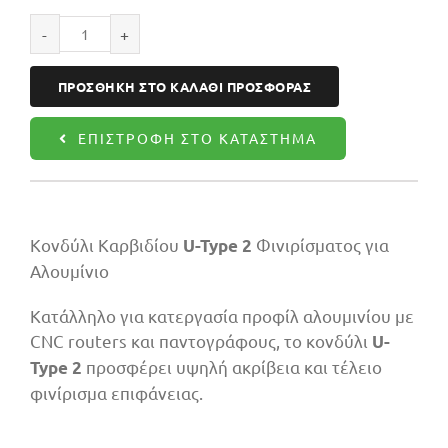
Κονδύλι
αλουμινίου
ΠΡΟΣΘΉΚΗ ΣΤΟ ΚΑΛΆΘΙ ΠΡΟΣΦΟΡΆΣ
04X16X50
Z1
ΕΠΙΣΤΡΟΦΉ ΣΤΟ ΚΑΤΆΣΤΗΜΑ
ποσότητα
Κονδύλι Καρβιδίου
Φινιρίσματος για
U-Type 2
Αλουμίνιο
Κατάλληλο για κατεργασία προφίλ αλουμινίου με
CNC routers και παντογράφους, το κονδύλι
U-
προσφέρει υψηλή ακρίβεια και τέλειο
Type 2
φινίρισμα επιφάνειας.