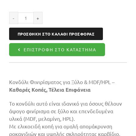
Κονδύλι
φινιρίσματος
ΠΡΟΣΘΉΚΗ ΣΤΟ ΚΑΛΆΘΙ ΠΡΟΣΦΟΡΆΣ
18X52X110
Z2+2
ΕΠΙΣΤΡΟΦΉ ΣΤΟ ΚΑΤΆΣΤΗΜΑ
UP/DOWN
ποσότητα
Κονδύλι Φινιρίσματος για Ξύλο & MDF/HPL –
Καθαρές Κοπές, Τέλεια Επιφάνεια
Το κονδύλι αυτό είναι ιδανικό για όσους θέλουν
άψογο φινίρισμα σε ξύλο και επενδεδυμένα
υλικά (MDF, μελαμίνη, HPL).
Με ελικοειδή κοπή για ομαλή απομάκρυνση
ροκανιδιών και υψηλής σκληρότητας καρβίδιο,