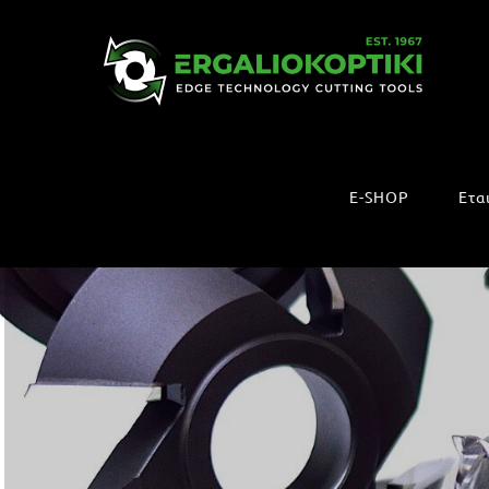
Μετάβαση
στο
περιεχόμενο
E-SHOP
Ετα