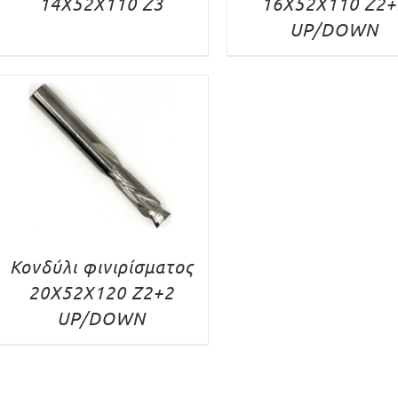
14X52X110 Z3
16X52X110 Z2+
UP/DOWN
Κονδύλι φινιρίσματος
20X52X120 Z2+2
UP/DOWN