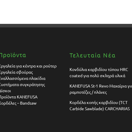
Προϊόντα
Τελευταία Νέα
Εργαλεία για κέντρα και ρούτερ
Κονδύλια καρβιδίου τύπου HRC
Εργαλεία σβούρας
coated για πολύ σκληρά υλικά
Εναλλασσόμενα πλακίδια
Συστήματα συγκράτησης
KANEFUSA St-1 Revo Μαχαίρια γι
Δίσκοι
ραμποτέζες / πλάνες
Προϊόντα KANEFUSA
Κορδέλα κοπής καρβιδίου (TCT
Κορδέλες – Bandsaw
Carbide Sawblade) CARCHARIAS