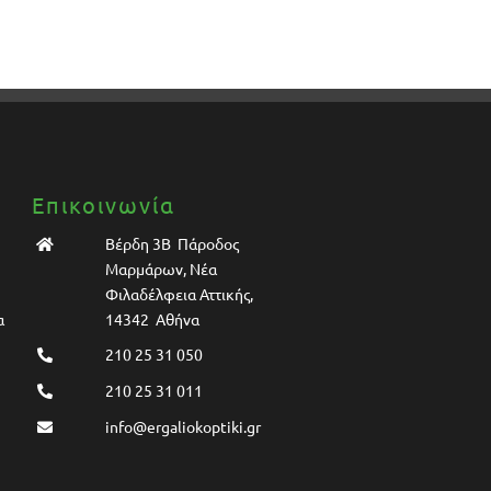
Επικοινωνία
Βέρδη 3Β Πάροδος
Μαρμάρων, Νέα
Φιλαδέλφεια Αττικής,
α
14342 Αθήνα
210 25 31 050
210 25 31 011
info@ergaliokoptiki.gr