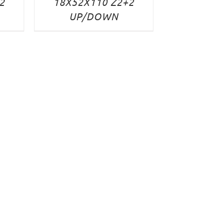
2
18X52X110 Z2+2
UP/DOWN