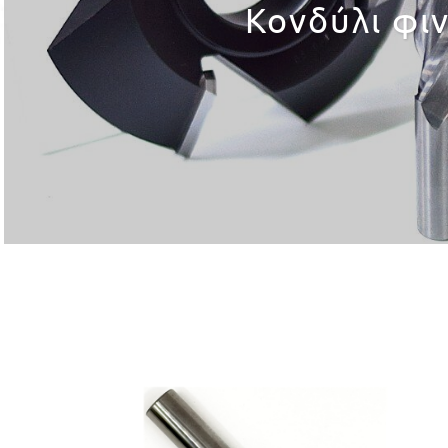
Κονδύλι φι