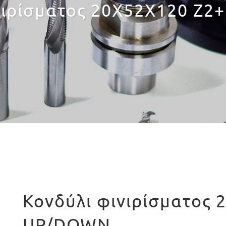
νιρίσματος 20X52X120 Z
Κονδύλι φινιρίσματος 
UP/DOWN