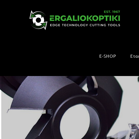
Μετάβαση
στο
περιεχόμενο
E-SHOP
Ετα