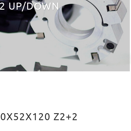
2+2 UP/DOWN
20X52X120 Z2+2