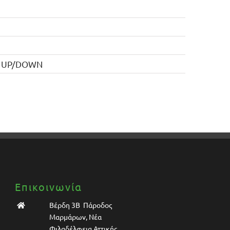
ος UP/DOWN
Επικοινωνία
Βέρδη 3Β Πάροδος
Μαρμάρων, Νέα
Φιλαδέλφεια Αττικής,