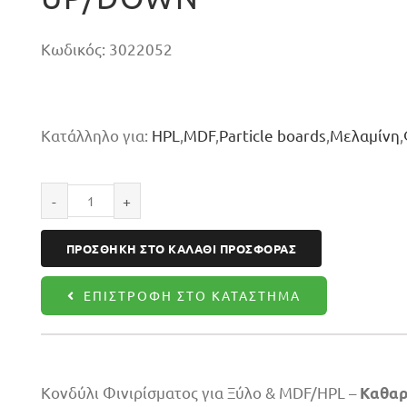
Κωδικός:
3022052
Κατάλληλο για:
HPL
,
MDF
,
Particle boards
,
Μελαμίνη
,
Κονδύλι
φινιρίσματος
ΠΡΟΣΘΉΚΗ ΣΤΟ ΚΑΛΆΘΙ ΠΡΟΣΦΟΡΆΣ
20X52X120
Z2+2
ΕΠΙΣΤΡΟΦΉ ΣΤΟ ΚΑΤΆΣΤΗΜΑ
UP/DOWN
ποσότητα
Κονδύλι Φινιρίσματος για Ξύλο & MDF/HPL –
Καθαρέ