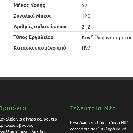
Μήκος Κοπής
52
Συνολικό Μήκος
120
Αριθμός αυλακώσεων
2+2
Τύπος Εργαλείου
Κονδύλι φινιρίσματ
Kατασκευασμένο από
HW
Προϊόντα
Τελευταία Νέα
Εργαλεία για κέντρα και ρούτερ
Κονδύλια καρβιδίου τύπου HRC
Εργαλεία σβούρας
coated για πολύ σκληρά υλικά
Εναλλασσόμενα πλακίδια