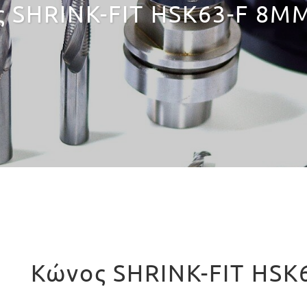
 SHRINK-FIT HSK63-F 8M
Κώνος SHRINK-FIT HSK