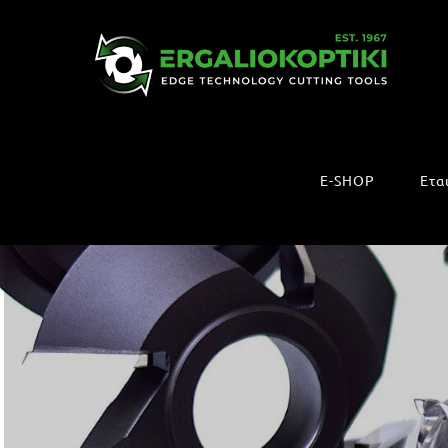
Μετάβαση
στο
περιεχόμενο
E-SHOP
Ετα