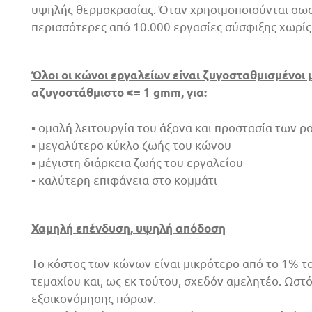
υψηλής θερμοκρασίας. Όταν χρησιμοποιούνται σωσ
περισσότερες από 10.000 εργασίες σύσφιξης χωρίς 
Όλοι οι κώνοι εργαλείων είναι ζυγοσταθμισμένοι μ
αζυγοστάθμιστο <= 1 gmm, για:
▪ ομαλή λειτουργία του άξονα και προστασία των ρ
▪ μεγαλύτερο κύκλο ζωής του κώνου
▪ μέγιστη διάρκεια ζωής του εργαλείου
▪ καλύτερη επιφάνεια στο κομμάτι
Χαμηλή επένδυση, υψηλή απόδοση
Το κόστος των κώνων είναι μικρότερο από το 1% 
τεμαχίου και, ως εκ τούτου, σχεδόν αμελητέο. Ωσ
εξοικονόμησης πόρων.