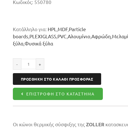
Κωδικός:
550780
Κατάλληλο για:
HPL
,
MDF
,
Particle
boards
,
PLEXIGLASS
,
PVC
,
Αλουμίνιο
,
Αφρώδη
,
Μελαμ
ξύλα
,
Φυσικά ξύλα
Κώνος
SHRINK-
ΠΡΟΣΘΉΚΗ ΣΤΟ ΚΑΛΆΘΙ ΠΡΟΣΦΟΡΆΣ
FIT
HSK63-
ΕΠΙΣΤΡΟΦΉ ΣΤΟ ΚΑΤΆΣΤΗΜΑ
F
8MM
L120
ποσότητα
Οι κώνοι θερμικής σύσφιξης της
κατασκευά
ZOLLER